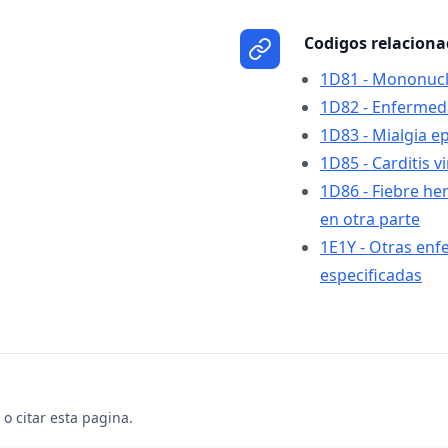
Codigos relacion
1D81 - Mononucle
1D82 - Enfermed
1D83 - Mialgia e
1D85 - Carditis vi
1D86 - Fiebre hem
en otra parte
1E1Y - Otras enf
especificadas
o citar esta pagina.