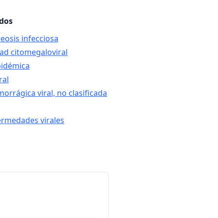
ados
osis infecciosa
ad citomegaloviral
pidémica
ral
orrágica viral, no clasificada
ermedades virales