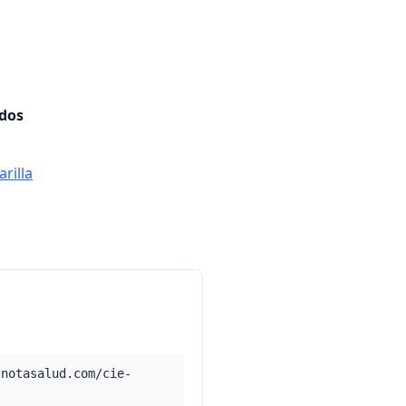
ados
rilla
/notasalud.com/cie-