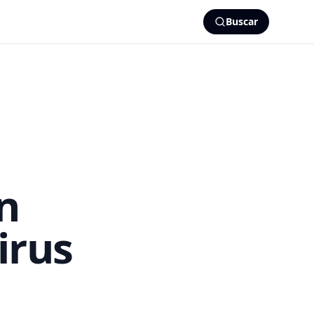
Buscar
in
irus