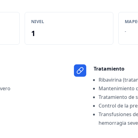
NIVEL
MAPEO
1
-
Tratamiento
Ribavirina (trata
evero
Mantenimiento de
Tratamiento de s
Control de la pre
Transfusiones de
hemorragia seve