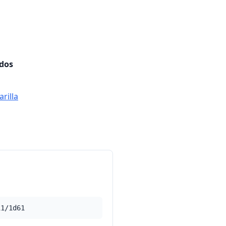
ados
rilla
11/1d61