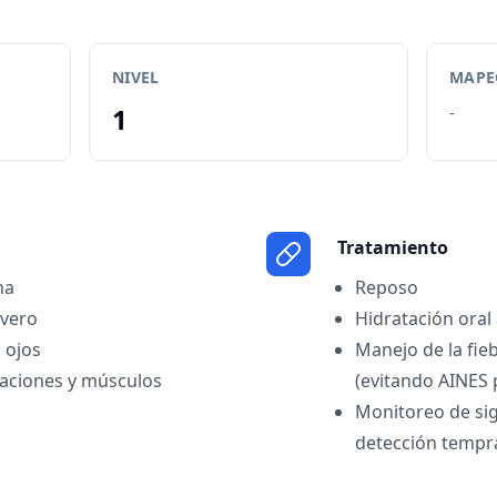
NIVEL
MAPEO
1
-
Tratamiento
na
Reposo
evero
Hidratación ora
 ojos
Manejo de la fie
ulaciones y músculos
(evitando AINES 
Monitoreo de sig
detección tempr