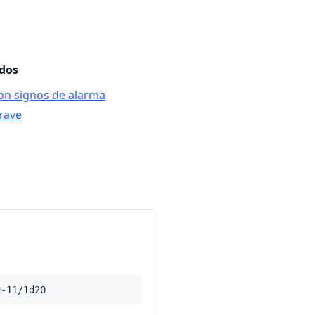
ados
on signos de alarma
rave
e-11/1d20