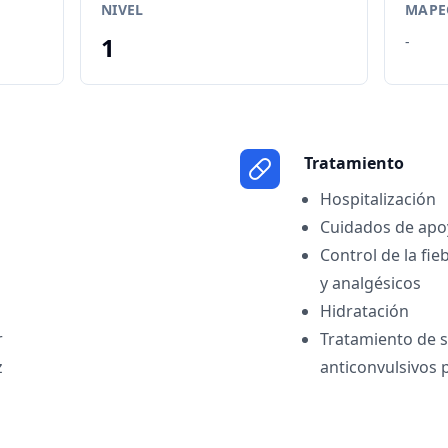
NIVEL
MAPEO
1
-
Tratamiento
Hospitalización
Cuidados de apo
Control de la fie
y analgésicos
Hidratación
r
Tratamiento de 
z
anticonvulsivos 