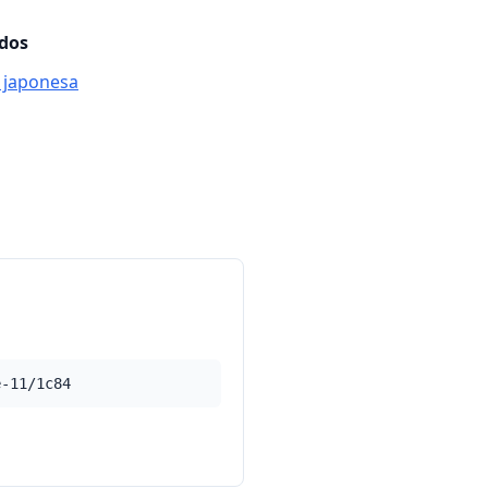
ados
s japonesa
e-11/1c84