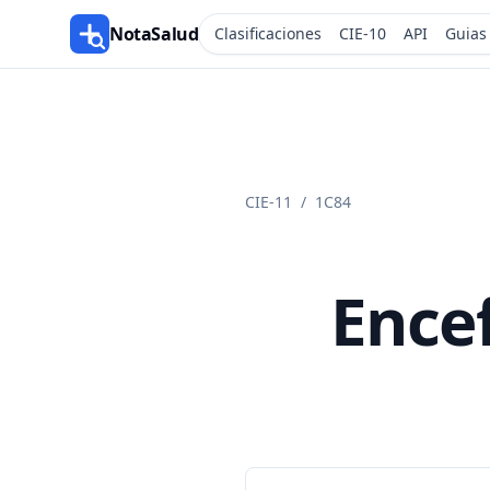
NotaSalud
Clasificaciones
CIE-10
API
Guias
CIE-11
/
1C84
Encef