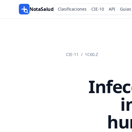
NotaSalud
Clasificaciones
CIE-10
API
Guias
CIE-11
/
1C60.Z
Infec
i
hu