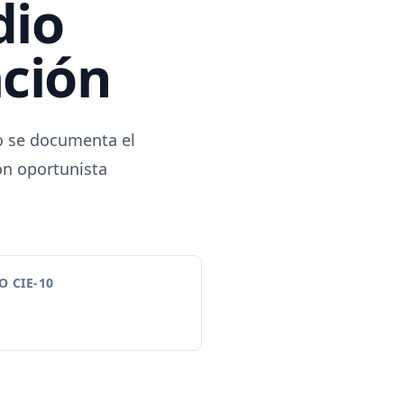
dio
ación
o se documenta el
ón oportunista
 CIE-10