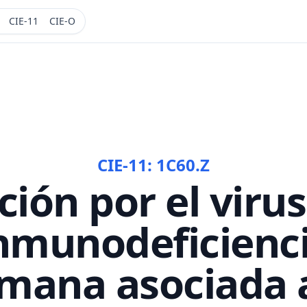
CIE-11
CIE-O
CIE-11:
1C60.Z
ción por el virus
nmunodeficienc
mana asociada a