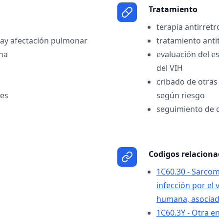
Tratamiento
terapia antirretr
 hay afectación pulmonar
tratamiento anti
na
evaluación del e
del VIH
cribado de otras
les
según riesgo
seguimiento de c
Codigos relacion
1C60.30 - Sarcom
infección por el 
humana, asociada
1C60.3Y - Otra 