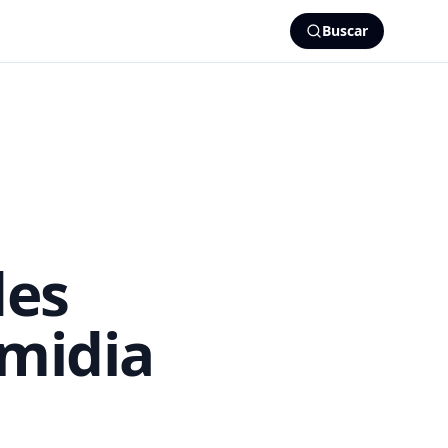
Buscar
des
amidia