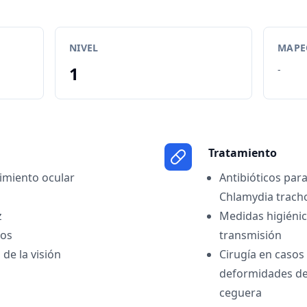
NIVEL
MAPEO
1
-
Tratamiento
cimiento ocular
Antibióticos para
Chlamydia trach
z
Medidas higiénic
dos
transmisión
de la visión
Cirugía en casos
deformidades del
ceguera