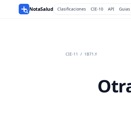
NotaSalud
Clasificaciones
CIE-10
API
Guias
CIE-11
/
1B71.Y
Otra