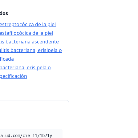
ados
 estreptocócica de la piel
 estafilocócica de la piel
itis bacteriana ascendente
litis bacteriana, erisipela o
ificada
 bacteriana, erisipela o
specificación
salud.com/cie-11/1b71y