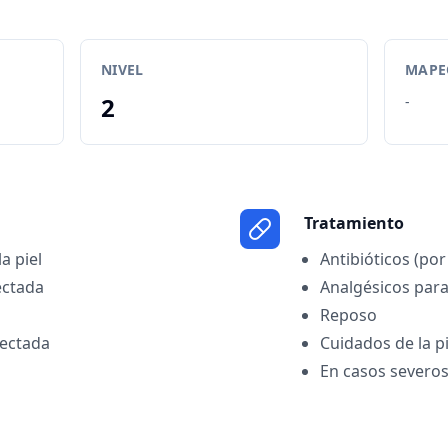
NIVEL
MAPEO
2
-
Tratamiento
a piel
Antibióticos (por
ectada
Analgésicos para
Reposo
fectada
Cuidados de la p
En casos severos