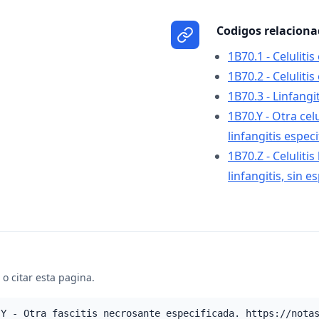
Codigos relacion
1B70.1 - Celulitis
1B70.2 - Celulitis
1B70.3 - Linfang
1B70.Y - Otra celu
linfangitis espec
1B70.Z - Celulitis
linfangitis, sin e
o citar esta pagina.
.Y - Otra fascitis necrosante especificada. https://nota