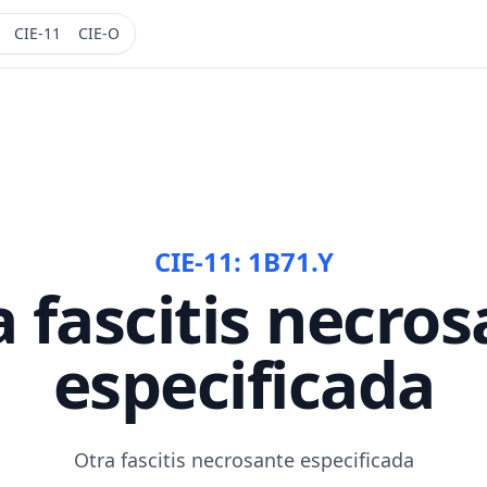
CIE-11
CIE-O
CIE-11:
1B71.Y
 fascitis necro
especificada
Otra fascitis necrosante especificada