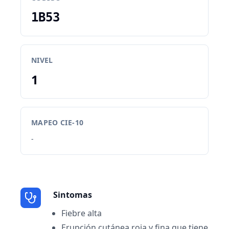
1B53
NIVEL
1
MAPEO CIE-10
-
Sintomas
Fiebre alta
Erupción cutánea roja y fina que tiene