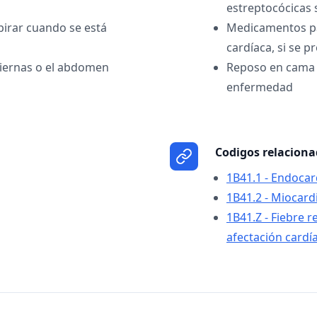
estreptocócicas
pirar cuando se está
Medicamentos par
cardíaca, si se p
piernas o el abdomen
Reposo en cama d
enfermedad
Codigos relacion
1B41.1 - Endocar
1B41.2 - Miocard
1B41.Z - Fiebre 
afectación cardía