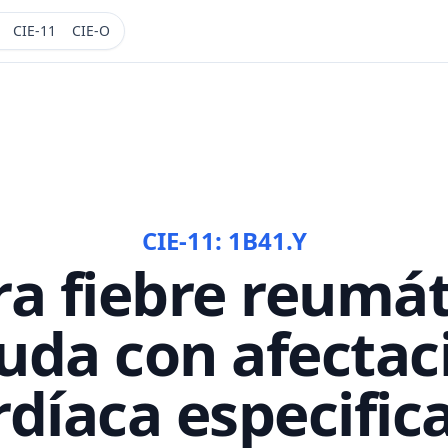
CIE-11
CIE-O
CIE-11:
1B41.Y
ra fiebre reumát
uda con afectac
rdíaca especific