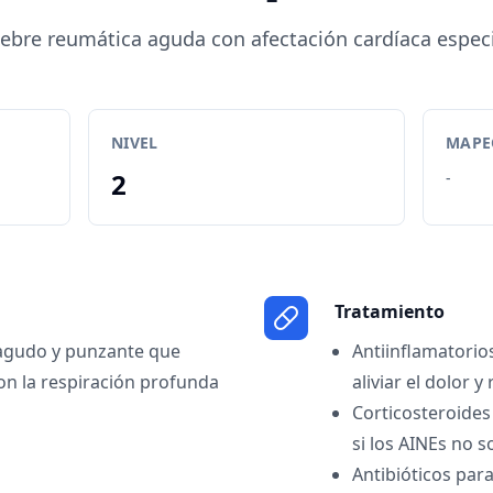
iebre reumática aguda con afectación cardíaca espec
NIVEL
MAPEO
2
-
Tratamiento
 agudo y punzante que
Antiinflamatorio
n la respiración profunda
aliviar el dolor y
Corticosteroides
si los AINEs no s
Antibióticos para