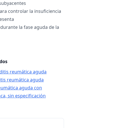
 subyacentes
a controlar la insuficiencia
resenta
urante la fase aguda de la
ados
ditis reumática aguda
itis reumática aguda
reumática aguda con
ca, sin especificación