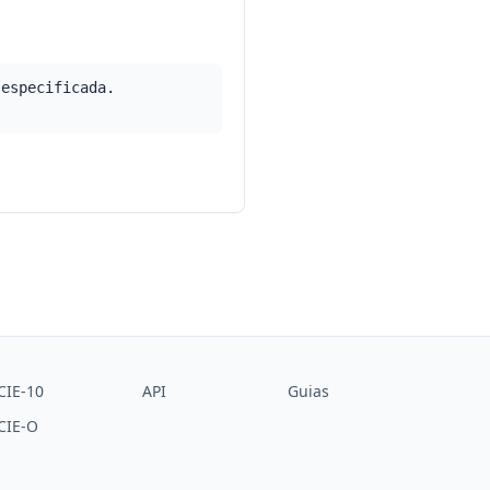
 especificada.
CIE-10
API
Guias
CIE-O