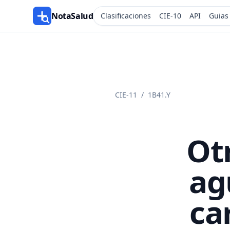
NotaSalud
Clasificaciones
CIE-10
API
Guias
CIE-11
/
1B41.Y
Ot
ag
ca