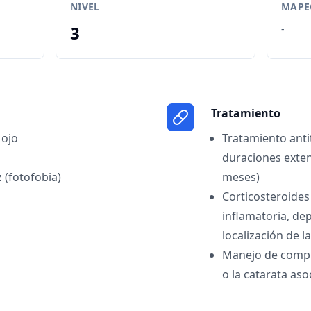
NIVEL
MAPEO
3
-
Tratamiento
 ojo
Tratamiento ant
duraciones exten
z (fotofobia)
meses)
Corticosteroides
inflamatoria, de
localización de l
Manejo de compl
o la catarata aso