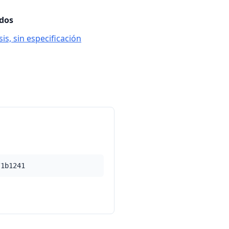
ados
is, sin especificación
/1b1241