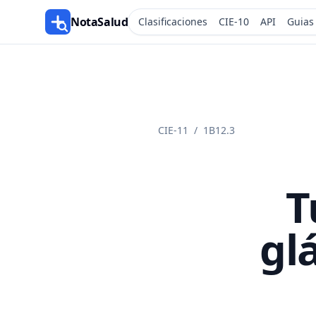
NotaSalud
Clasificaciones
CIE-10
API
Guias
CIE-11
/
1B12.3
T
gl