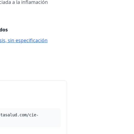
ciada a la inflamación
ados
is, sin especificación
otasalud.com/cie-