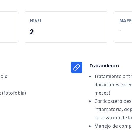
NIVEL
MAPEO
2
-
Tratamiento
 ojo
Tratamiento ant
duraciones exten
z (fotofobia)
meses)
Corticosteroides
inflamatoria, de
localización de l
Manejo de compl