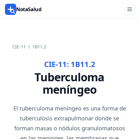
NotaSalud
CIE-11
/
1B11.2
CIE-11:
1B11.2
Tuberculoma
meníngeo
El tuberculoma meníngeo es una forma de
tuberculosis extrapulmonar donde se
forman masas o nódulos granulomatosos
en las meninges, las membranas que