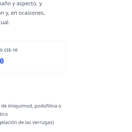
maño y aspecto, y
n y, en ocasiones,
ual.
 CIE-10
0
a de imiquimod, podofilina o
tico
gelación de las verrugas)