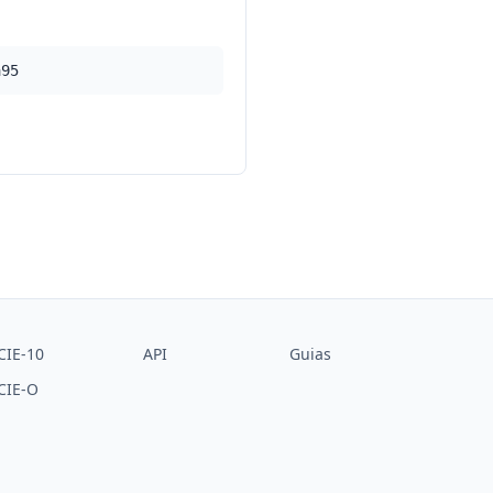
a95
CIE-10
API
Guias
CIE-O