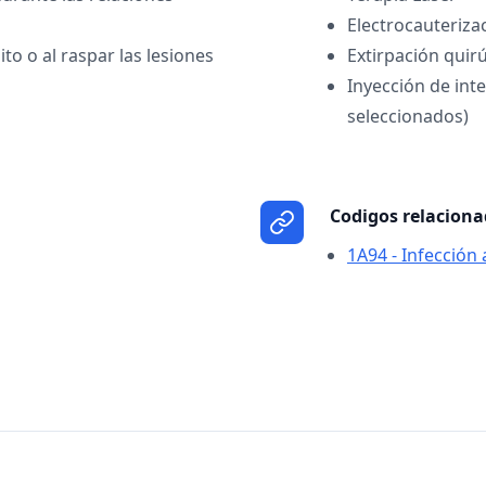
Electrocauteriza
to o al raspar las lesiones
Extirpación quir
Inyección de int
seleccionados)
Codigos relacion
1A94 - Infección