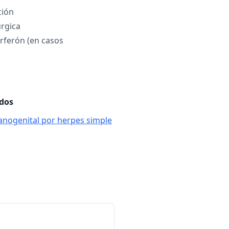
ción
úrgica
erferón (en casos
ados
 anogenital por herpes simple