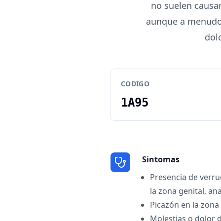
no suelen causar
aunque a menudo s
dol
CODIGO
1A95
Sintomas
Presencia de verru
la zona genital, ana
Picazón en la zona
Molestias o dolor 