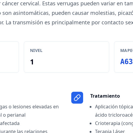
 cáncer cervical. Estas verrugas pueden variar en ta
on asintomáticas, pueden causar molestias, picazó
or. La transmisión es principalmente por contacto sex
NIVEL
MAPEO
1
A63
Tratamiento
gas o lesiones elevadas en
Aplicación tópic
l o perianal
ácido tricloroacé
 afectada
Crioterapia (con
durante las relaciones
Terapia Láser