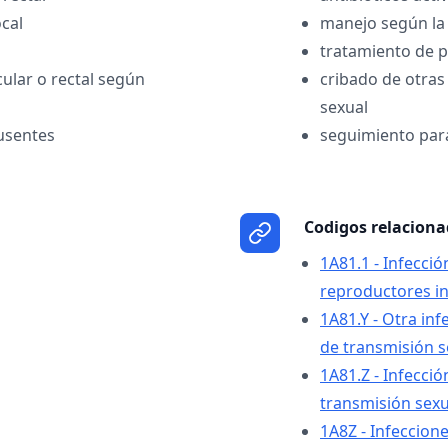
ocal
manejo según la l
tratamiento de p
icular o rectal según
cribado de otras
sexual
usentes
seguimiento par
Codigos relacion
1A81.1 - Infecci
reproductores i
1A81.Y - Otra inf
de transmisión s
1A81.Z - Infecció
transmisión sexua
1A8Z - Infeccion