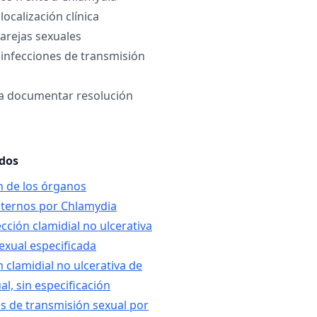
ocalización clínica
arejas sexuales
 infecciones de transmisión
a documentar resolución
ados
ón de los órganos
nternos por Chlamydia
ección clamidial no ulcerativa
exual especificada
n clamidial no ulcerativa de
l, sin especificación
es de transmisión sexual por