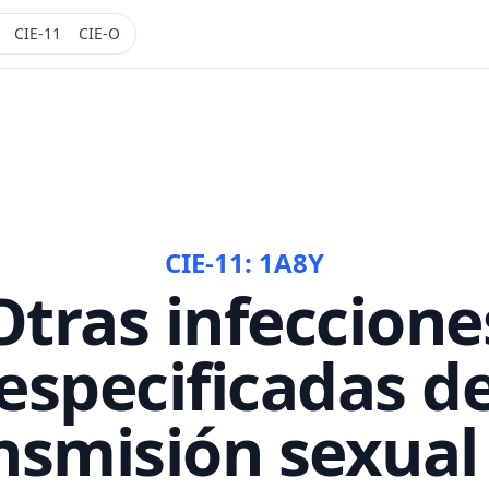
CIE-11
CIE-O
CIE-11:
1A8Y
Otras infeccione
especificadas d
nsmisión sexual