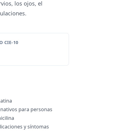
ios, los ojos, el
culaciones.
 CIE-10
zatina
ernativos para personas
icilina
icaciones y síntomas