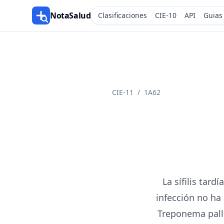
NotaSalud
Clasificaciones
CIE-10
API
Guias
CIE-11
/
1A62
La sífilis tar
infección no ha
Treponema palli