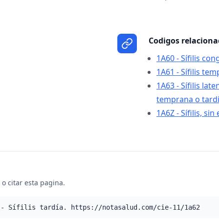
Codigos relacion
1A60 - Sífilis con
1A61 - Sífilis te
1A63 - Sífilis late
temprana o tard
1A6Z - Sífilis, si
o citar esta pagina.
 - Sífilis tardía. https://notasalud.com/cie-11/1a62