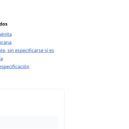
ados
génita
mprana
nte, sin especificarse si es
ía
n especificación