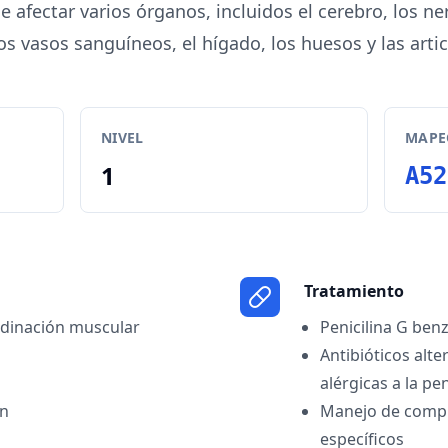
e afectar varios órganos, incluidos el cerebro, los nerv
os vasos sanguíneos, el hígado, los huesos y las arti
NIVEL
MAPEO
1
A52
Tratamiento
dinación muscular
Penicilina G ben
Antibióticos alt
alérgicas a la pen
ón
Manejo de compl
específicos