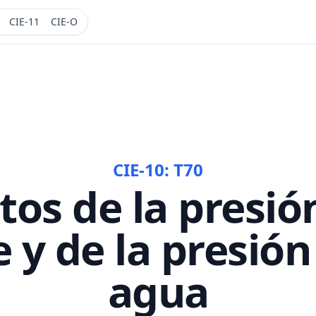
CIE-11
CIE-O
CIE-10:
T70
tos de la presió
e y de la presión
agua