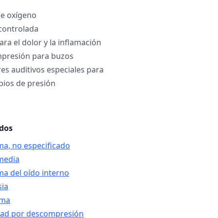
de oxígeno
controlada
a el dolor y la inflamación
mpresión para buzos
es auditivos especiales para
bios de presión
ados
ma, no especificado
 media
ma del oído interno
sia
ema
dad por descompresión