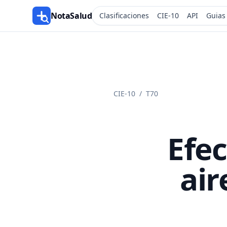
NotaSalud
Clasificaciones
CIE-10
API
Guias
CIE-10
/
T70
Efec
air