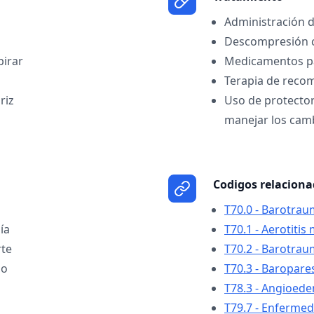
Administración 
Descompresión 
pirar
Medicamentos par
Terapia de reco
riz
Uso de protector
manejar los cam
Codigos relacion
T70.0 - Barotrau
ía
T70.1 - Aerotitis
rte
T70.2 - Barotrau
jo
T70.3 - Baropare
T78.3 - Angioed
T79.7 - Enferme