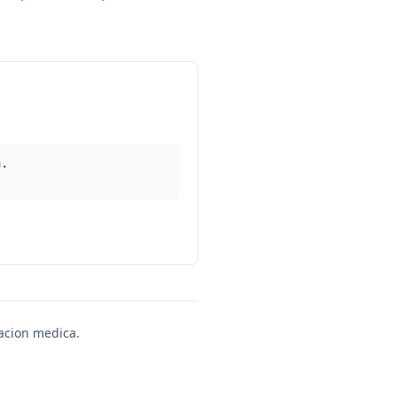
a.
uacion medica.