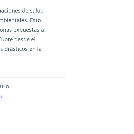
uaciones de salud
mbientales. Esto
rsonas expuestas a
Cubre desde el
 drásticos en la
TULO
88