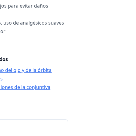
ojos para evitar daños
, uso de analgésicos suaves
lor
ados
 del ojo y de la órbita
is
ciones de la conjuntiva