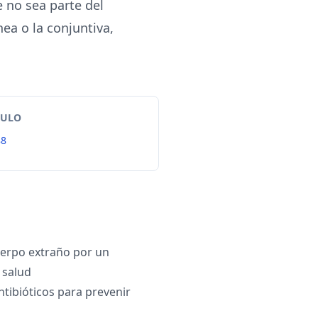
e no sea parte del
ea o la conjuntiva,
TULO
88
uerpo extraño por un
 salud
ntibióticos para prevenir