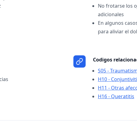
z
No frotarse los 
adicionales
En algunos casos
para aliviar el do
Codigos relacion
S05 - Traumatismo
cias
H10 - Conjuntivit
H11 - Otras afec
H16 - Queratitis