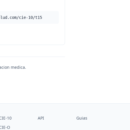
alud.com/cie-10/t15
uacion medica.
CIE-10
API
Guias
CIE-O