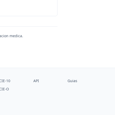
uacion medica.
CIE-10
API
Guias
CIE-O