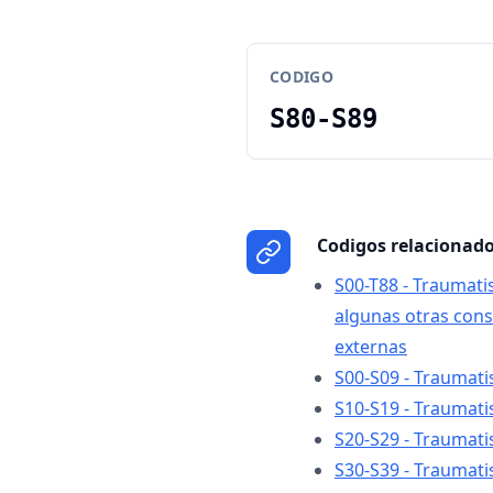
CODIGO
S80-S89
Codigos relacionad
S00-T88 - Traumat
algunas otras con
externas
S00-S09 - Traumati
S10-S19 - Traumati
S20-S29 - Traumati
S30-S39 - Traumat