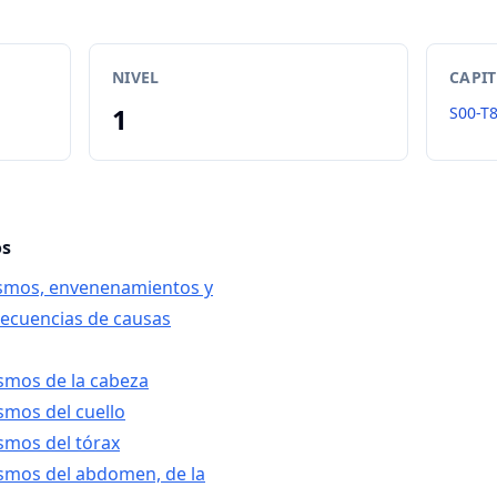
NIVEL
CAPI
1
S00-T
os
ismos, envenenamientos y
secuencias de causas
smos de la cabeza
smos del cuello
smos del tórax
ismos del abdomen, de la