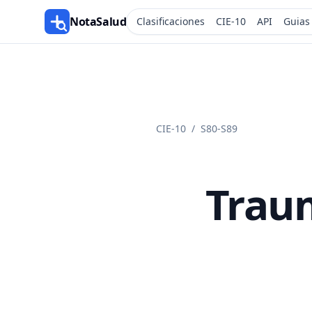
NotaSalud
Clasificaciones
CIE-10
API
Guias
CIE-10
/
S80-S89
Traum