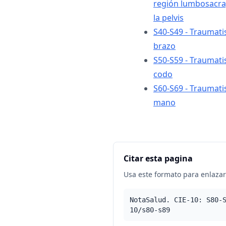
región lumbosacra,
la pelvis
S40-S49 - Traumat
brazo
S50-S59 - Traumati
codo
S60-S69 - Traumati
mano
Citar esta pagina
Usa este formato para enlazar 
NotaSalud. CIE-10: S80-
10/s80-s89