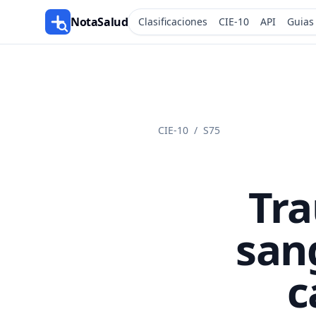
NotaSalud
Clasificaciones
CIE-10
API
Guias
CIE-10
/
S75
Tra
sang
c