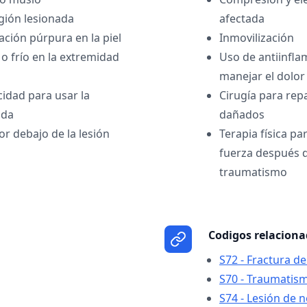
gión lesionada
afectada
ción púrpura en la piel
Inmovilización
o frío en la extremidad
Uso de antiinfla
manejar el dolor 
cidad para usar la
Cirugía para rep
ada
dañados
or debajo de la lesión
Terapia física pa
fuerza después de
traumatismo
Codigos relacion
S72 - Fractura d
S70 - Traumatism
S74 - Lesión de n