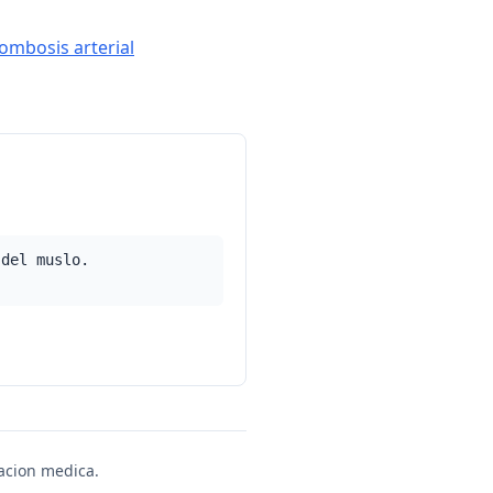
rombosis arterial
 del muslo.
uacion medica.