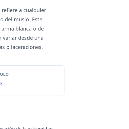
refiere a cualquier
 o del muslo. Este
r arma blanca o de
n variar desde una
s o laceraciones.
TULO
88
vación de la extremidad