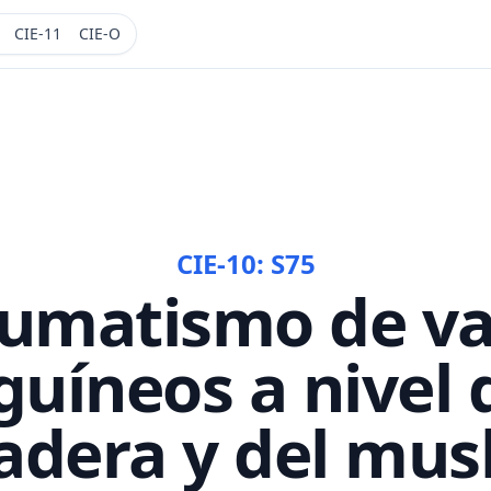
CIE-11
CIE-O
CIE-10:
S75
umatismo de va
uíneos a nivel 
adera y del mus