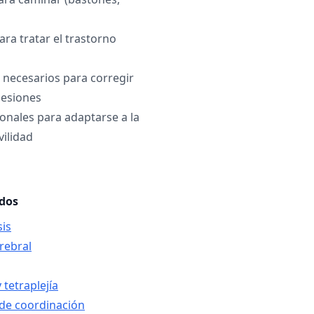
a tratar el trastorno
s necesarios para corregir
lesiones
onales para adaptarse a la
vilidad
ados
is
erebral
 tetraplejía
a de coordinación