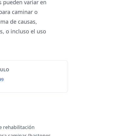
s pueden variar en
 para caminar o
ama de causas,
, o incluso el uso
TULO
99
de rehabilitación
ara caminar (bastones,