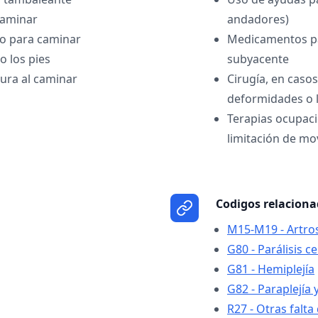
caminar
andadores)
o para caminar
Medicamentos par
 los pies
subyacente
ura al caminar
Cirugía, en caso
deformidades o 
Terapias ocupaci
limitación de mo
Codigos relacion
M15-M19 - Artros
G80 - Parálisis c
G81 - Hemiplejía
G82 - Paraplejía y
R27 - Otras falt