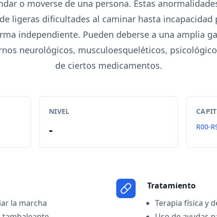
ndar o moverse de una persona. Estas anormalidade
de ligeras dificultades al caminar hasta incapacidad
rma independiente. Pueden deberse a una amplia g
rnos neurológicos, musculoesqueléticos, psicológicos
de ciertos medicamentos.
NIVEL
CAPI
-
R00-R
Tratamiento
ciar la marcha
Terapia física y 
o tambaleante
Uso de ayudas p