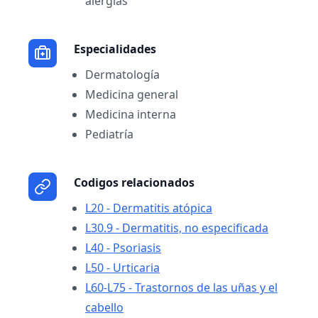
alergias
Especialidades
Dermatología
Medicina general
Medicina interna
Pediatría
Codigos relacionados
L20 - Dermatitis atópica
L30.9 - Dermatitis, no especificada
L40 - Psoriasis
L50 - Urticaria
L60-L75 - Trastornos de las uñas y el
cabello