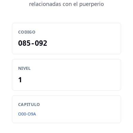
relacionadas con el puerperio
CODIGO
O85-O92
NIVEL
1
CAPITULO
O00-O9A