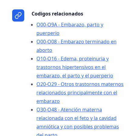
Codigos relacionados
O00-O9A - Embarazo, parto y
puerperio
O00-O08 - Embarazo terminado en
aborto
O10-O16 - Edema, proteinuria y
trastornos hipertensivos en el
embarazo, el parto y el puerperio
O20-O29 - Otros trastornos maternos
relacionados principalmente con el
embarazo
O30-O48 - Atención materna
relacionada con el feto y la cavidad
amniótica y con posibles problemas
del parto