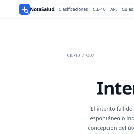
NotaSalud
Clasificaciones
CIE-10
API
Guias
CIE-10
/
O07
Inte
El intento fallid
espontáneo o indu
concepción del út