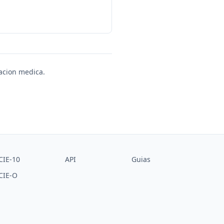
uacion medica.
CIE-10
API
Guias
CIE-O