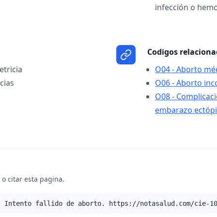
infección o hem
Codigos relacion
etricia
O04 - Aborto mé
cias
O06 - Aborto in
O08 - Complicaci
embarazo ectópi
o citar esta pagina.
- Intento fallido de aborto. https://notasalud.com/cie-1