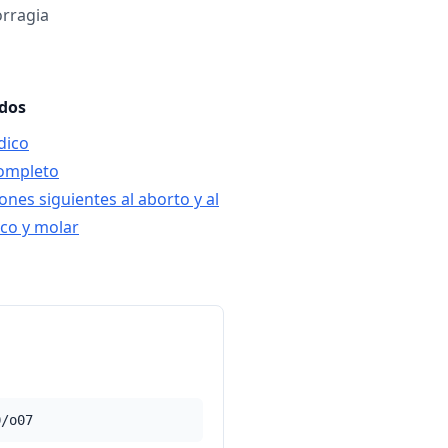
orragia
ados
dico
completo
ones siguientes al aborto y al
co y molar
0/o07