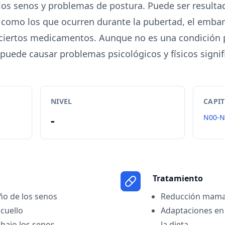
los senos y problemas de postura. Puede ser result
 como los que ocurren durante la pubertad, el emba
ciertos medicamentos. Aunque no es una condición p
puede causar problemas psicológicos y físicos signifi
NIVEL
CAPI
-
N00-N
Tratamiento
o de los senos
Reducción mamar
 cuello
Adaptaciones en 
l bajo los senos
la dieta