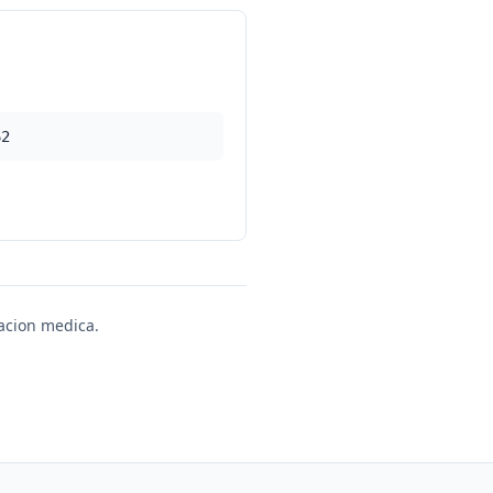
62
uacion medica.