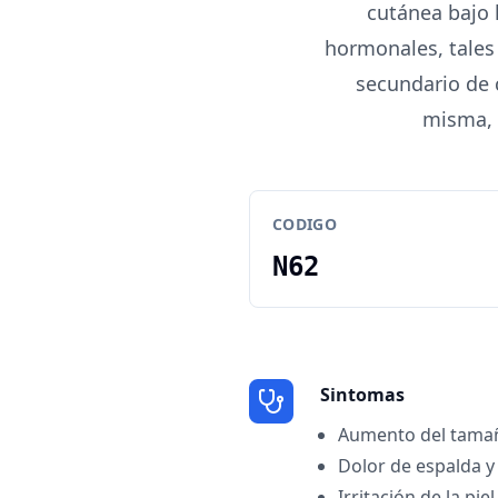
cutánea bajo 
hormonales, tales
secundario de 
misma, 
CODIGO
N62
Sintomas
Aumento del tamañ
Dolor de espalda y
Irritación de la pie