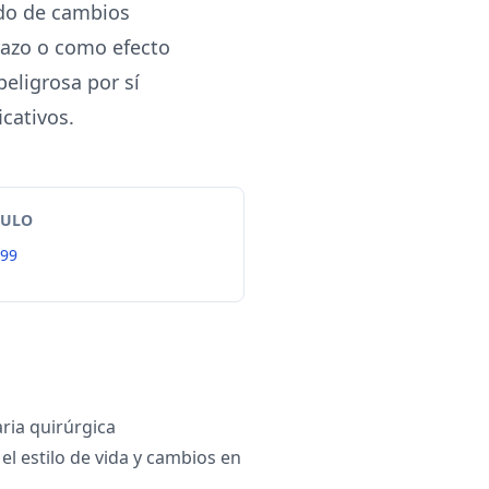
ado de cambios
razo o como efecto
eligrosa por sí
cativos.
TULO
99
ia quirúrgica
el estilo de vida y cambios en