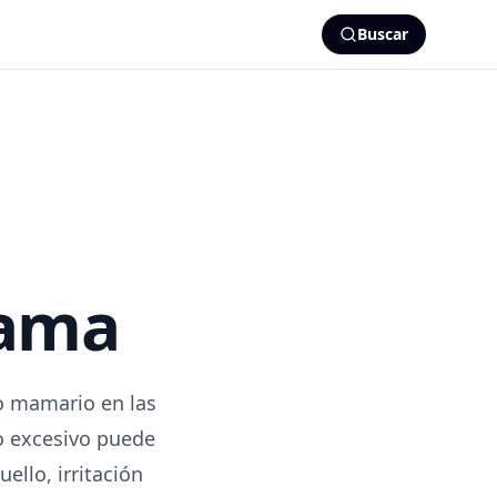
Buscar
mama
do mamario en las
o excesivo puede
llo, irritación