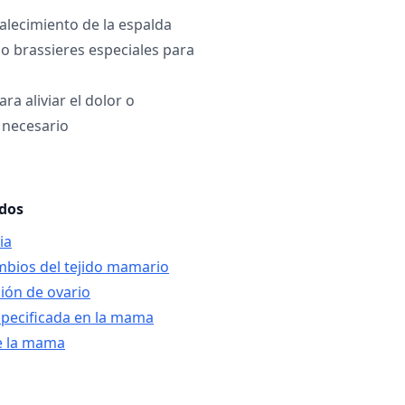
talecimiento de la espalda
o brassieres especiales para
a aliviar el dolor o
s necesario
ados
ia
mbios del tejido mamario
ción de ovario
specificada en la mama
de la mama