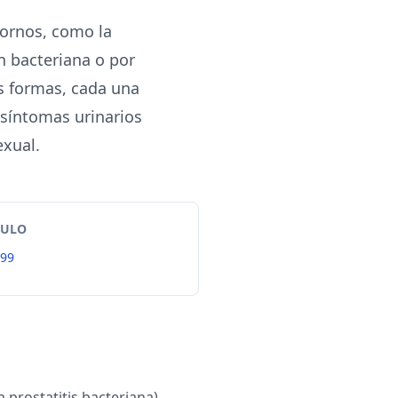
tornos, como la
n bacteriana o por
es formas, cada una
 síntomas urinarios
exual.
TULO
99
a prostatitis bacteriana)