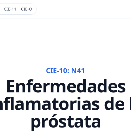
CIE-11
CIE-O
CIE-10:
N41
Enfermedades
nflamatorias de 
próstata