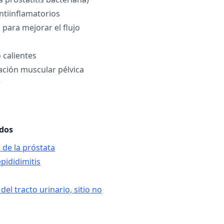
tiinflamatorios
 para mejorar el flujo
 calientes
jación muscular pélvica
r
ados
 de la próstata
epididimitis
del tracto urinario, sitio no