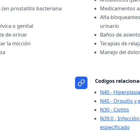
s (en prostatitis bacteriana
Medicamentos an
Alfa-bloqueantes
lvica o genital
urinario
e de orinar
Baños de asiento
iar la micción
Terapias de rela
osa
Manejo del dolo
Codigos relacion
N40 - Hiperplasia
N45 - Orquitis y 
N30 - Cistitis
N39.0 - Infección 
especificado