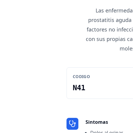
Las enfermedad
prostatitis aguda
factores no infecc
con sus propias ca
moles
CODIGO
N41
Sintomas
Dolor al orinar