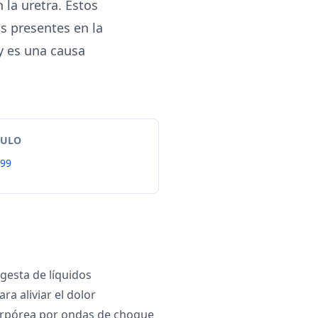
n la uretra. Estos
as presentes en la
 y es una causa
TULO
99
gesta de líquidos
a aliviar el dolor
corpórea por ondas de choque