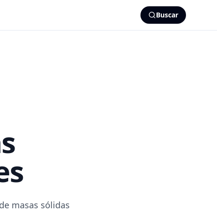
Buscar
as
es
n de masas sólidas