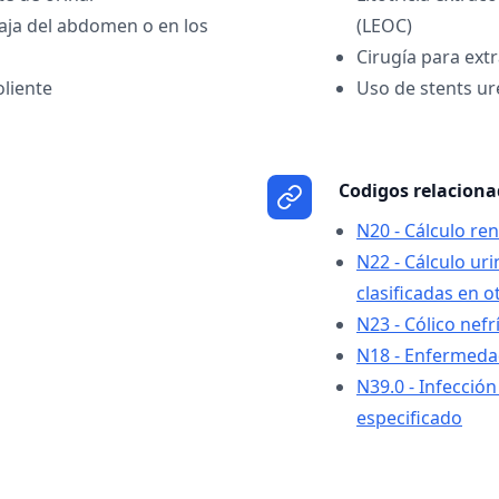
baja del abdomen o en los
(LEOC)
Cirugía para extr
oliente
Uso de stents ur
Codigos relacion
N20 - Cálculo ren
N22 - Cálculo ur
clasificadas en o
N23 - Cólico nefr
N18 - Enfermedad
N39.0 - Infección 
especificado