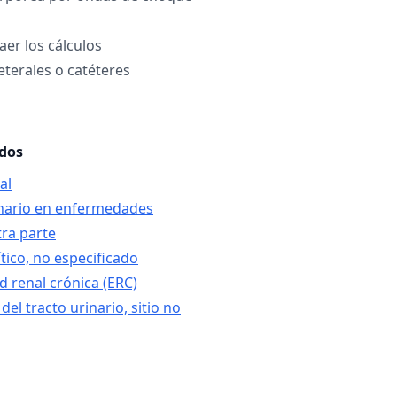
aer los cálculos
eterales o catéteres
ados
al
inario en enfermedades
tra parte
ítico, no especificado
 renal crónica (ERC)
del tracto urinario, sitio no