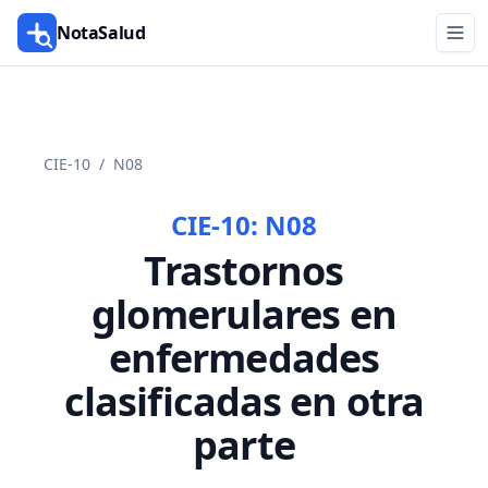
NotaSalud
CIE-10
/
N08
CIE-10:
N08
Trastornos
glomerulares en
enfermedades
clasificadas en otra
parte