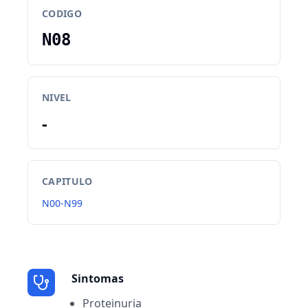
CODIGO
N08
NIVEL
-
CAPITULO
N00-N99
Sintomas
Proteinuria