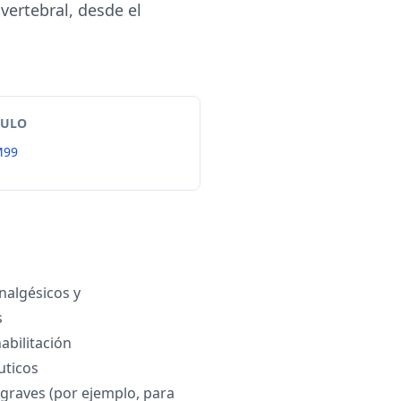
vertebral, desde el
TULO
M99
algésicos y
s
habilitación
uticos
 graves (por ejemplo, para