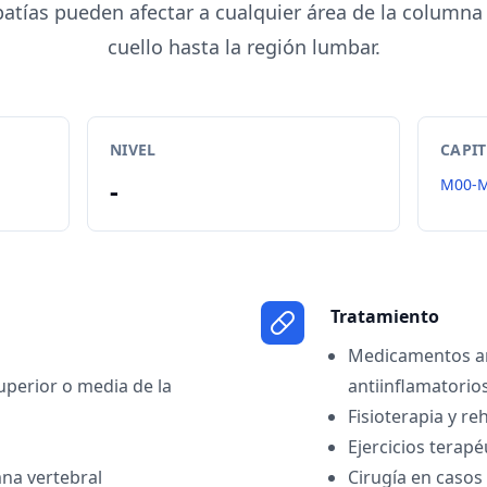
atías pueden afectar a cualquier área de la columna 
cuello hasta la región lumbar.
NIVEL
CAPI
-
M00-
Tratamiento
Medicamentos an
uperior o media de la
antiinflamatorio
Fisioterapia y re
Ejercicios terapé
mna vertebral
Cirugía en casos