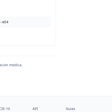
0-m54
uacion medica.
CIE-10
API
Guias