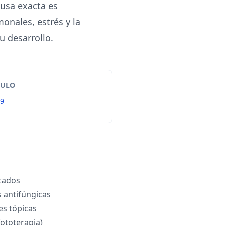
causa exacta es
onales, estrés y la
u desarrollo.
TULO
99
cados
 antifúngicas
es tópicas
fototerapia)