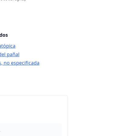
ados
atópica
del pañal
s, no especificada
1