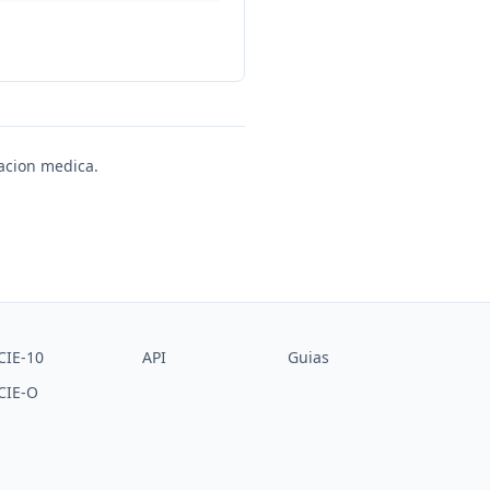
uacion medica.
CIE-10
API
Guias
CIE-O