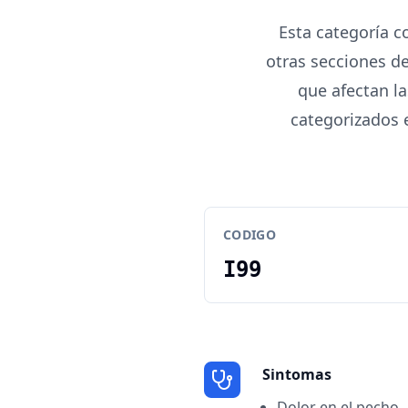
Esta categoría c
otras secciones de
que afectan la
categorizados 
CODIGO
I99
Sintomas
Dolor en el pecho