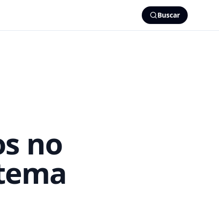
Buscar
os no
stema