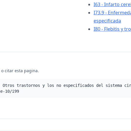
I63 - Infarto cere
I73.9 - Enfermeda
especificada
I80 - Flebitis y t
o citar esta pagina.
- Otros trastornos y los no especificados del sistema ci
ie-10/i99