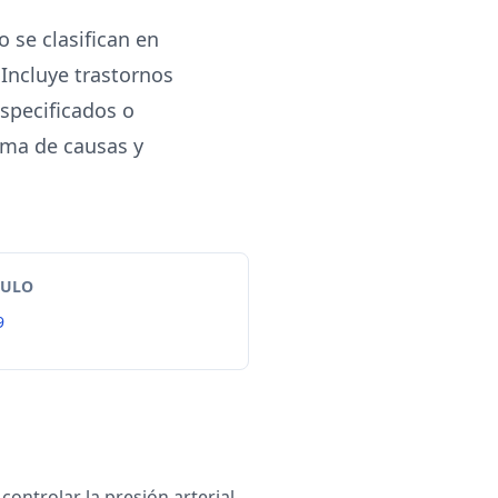
 se clasifican en
 Incluye trastornos
especificados o
ama de causas y
TULO
9
controlar la presión arterial