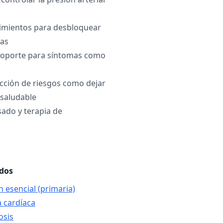
dimientos para desbloquear
das
soporte para síntomas como
cción de riesgos como dejar
 saludable
sado y terapia de
ados
n esencial (primaria)
a cardíaca
osis