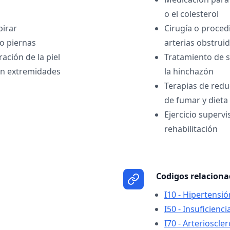
o el colesterol
pirar
Cirugía o proce
o piernas
arterias obstrui
ación de la piel
Tratamiento de 
en extremidades
la hinchazón
Terapias de redu
de fumar y dieta
Ejercicio supervi
rehabilitación
Codigos relacion
I10 - Hipertensió
I50 - Insuficienci
I70 - Arterioscler