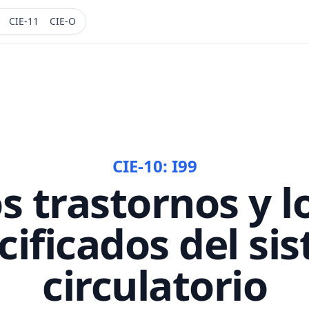
CIE-11
CIE-O
CIE-10:
I99
s trastornos y l
cificados del si
circulatorio