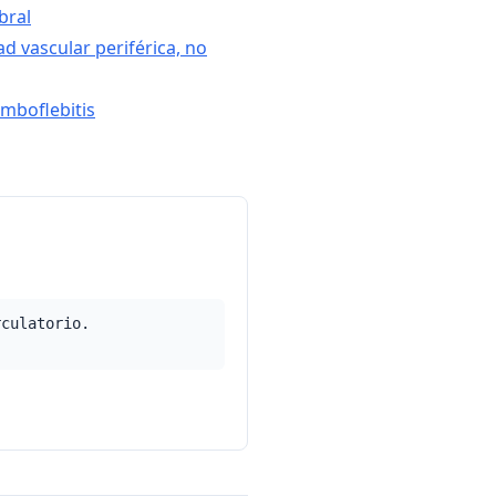
bral
d vascular periférica, no
romboflebitis
rculatorio.