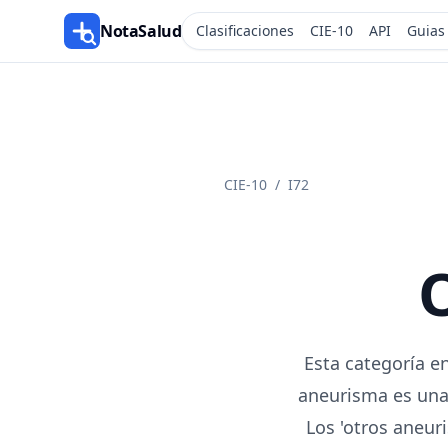
NotaSalud
Clasificaciones
CIE-10
API
Guias
CIE-10
/
I72
Esta categoría e
aneurisma es una
Los 'otros aneur