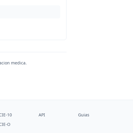
uacion medica.
CIE-10
API
Guias
CIE-O