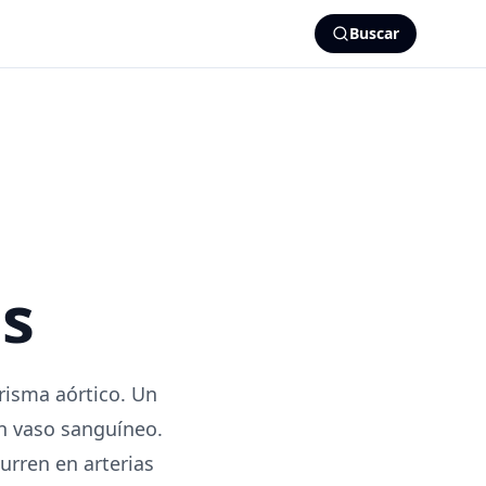
Buscar
s
risma aórtico. Un
n vaso sanguíneo.
urren en arterias