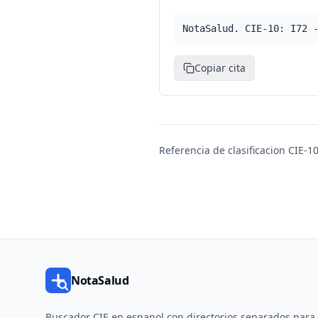
NotaSalud. CIE-10: I72 
Copiar cita
Referencia de clasificacion CIE-10
NotaSalud
Buscador CIE en espanol con directorios separados para