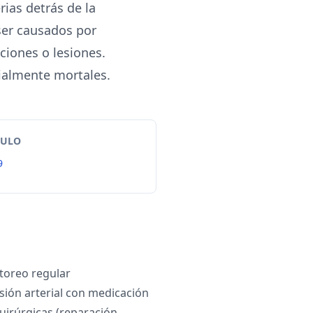
rias detrás de la
 ser causados por
ciones o lesiones.
ialmente mortales.
TULO
9
itoreo regular
sión arterial con medicación
uirúrgicas (reparación