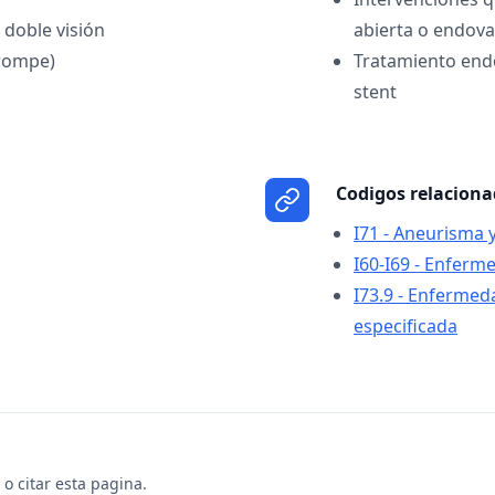
 doble visión
abierta o endova
 rompe)
Tratamiento end
stent
Codigos relacion
I71 - Aneurisma y
I60-I69 - Enferm
I73.9 - Enfermeda
especificada
o citar esta pagina.