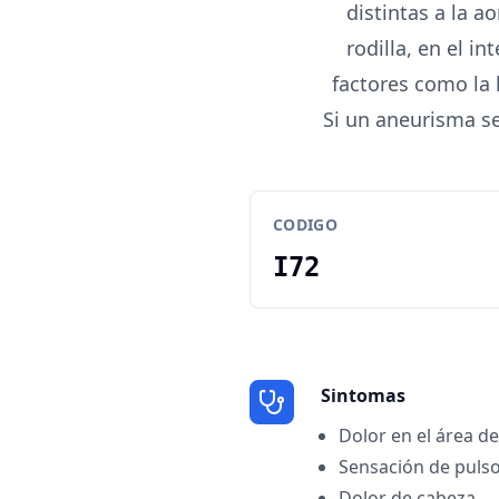
distintas a la a
rodilla, en el i
factores como la 
Si un aneurisma s
CODIGO
I72
Sintomas
Dolor en el área d
Sensación de pulso
Dolor de cabeza