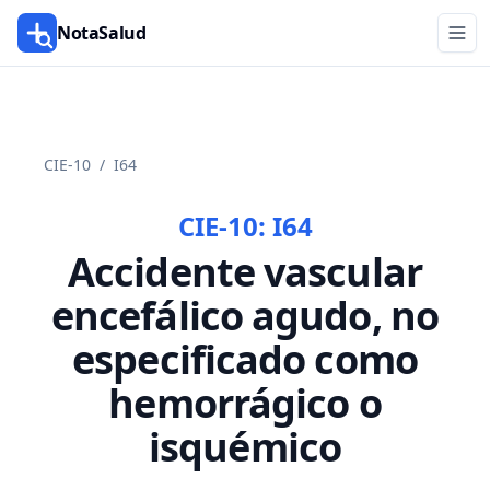
NotaSalud
CIE-10
/
I64
CIE-10:
I64
Accidente vascular
encefálico agudo, no
especificado como
hemorrágico o
isquémico