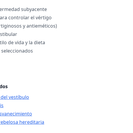
fermedad subyacente
a controlar el vértigo
rtiginosos y antieméticos)
stibular
ilo de vida y la dieta
s seleccionados
ados
 del vestíbulo
is
esvanecimiento
rebelosa hereditaria