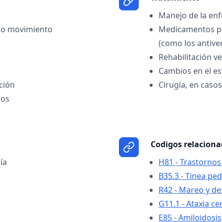
Manejo de la en
r o movimiento
Medicamentos par
(como los antive
Rehabilitación ve
Cambios en el est
ción
Cirugía, en caso
dos
Codigos relacion
ía
H81 - Trastornos
B35.3 - Tinea ped
R42 - Mareo y d
G11.1 - Ataxia ce
E85 - Amiloidosis