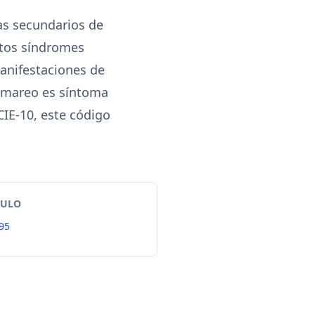
as secundarios de
stos síndromes
anifestaciones de
o mareo es síntoma
IE-10, este código
TULO
95