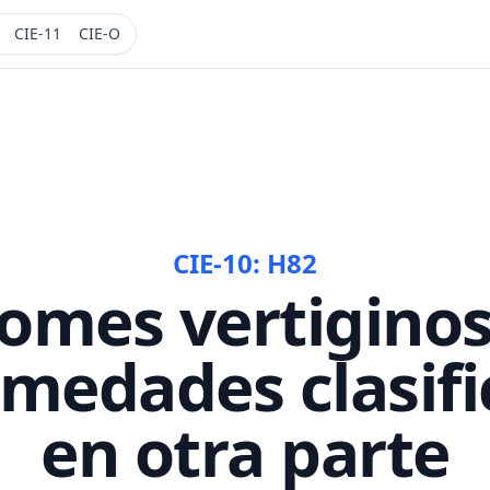
CIE-11
CIE-O
CIE-10:
H82
omes vertigino
medades clasif
en otra parte