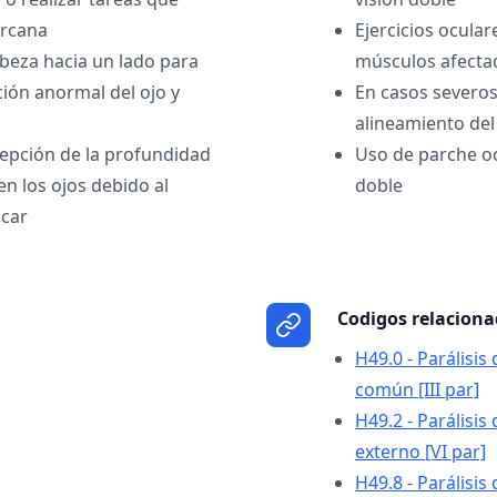
ercana
Ejercicios ocular
abeza hacia un lado para
músculos afecta
ión anormal del ojo y
En casos severos,
alineamiento del
epción de la profundidad
Uso de parche oc
en los ojos debido al
doble
ocar
Codigos relacion
H49.0 - Parálisis
común [III par]
H49.2 - Parálisis
externo [VI par]
H49.8 - Parálisis