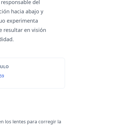
es responsable del
ción hacia abajo y
iduo experimenta
 resultar en visión
didad.
TULO
59
n los lentes para corregir la