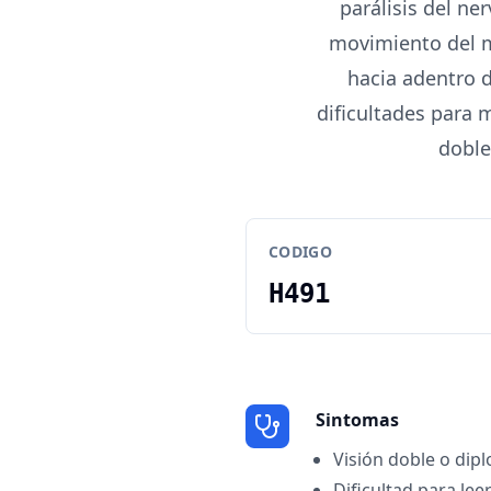
parálisis del ner
movimiento del mú
hacia adentro d
dificultades para 
doble
CODIGO
H491
Sintomas
Visión doble o dipl
Dificultad para lee