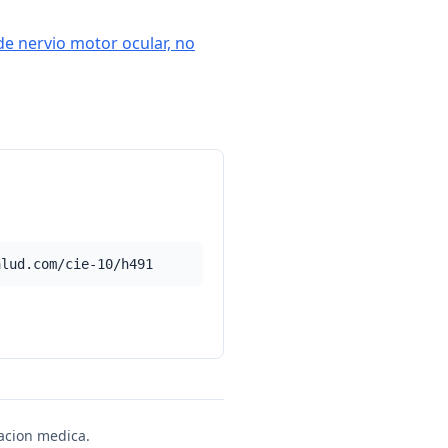
 de nervio motor ocular, no
alud.com/cie-10/h491
uacion medica.