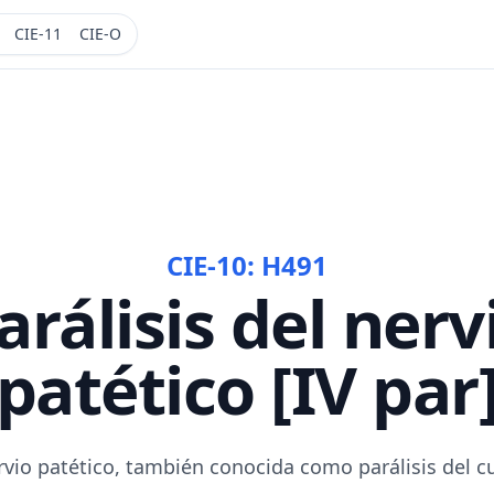
CIE-11
CIE-O
CIE-10:
H491
arálisis del nerv
patético [IV par
ervio patético, también conocida como parálisis del c