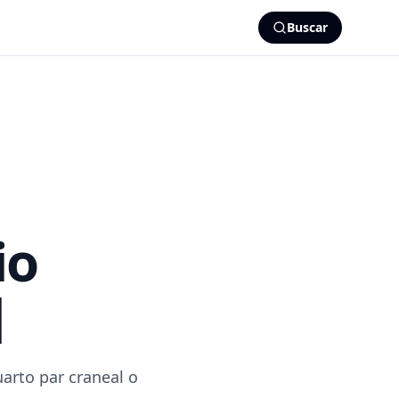
Buscar
io
]
uarto par craneal o