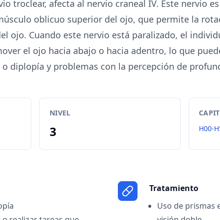
vio troclear, afecta al nervio craneal IV. Este nervio 
sculo oblicuo superior del ojo, que permite la rota
el ojo. Cuando este nervio está paralizado, el indiv
mover el ojo hacia abajo o hacia adentro, lo que puede
 o diplopía y problemas con la percepción de profun
NIVEL
CAPI
3
H00-H
Tratamiento
opía
Uso de prismas e
r o realizar tareas que
visión doble