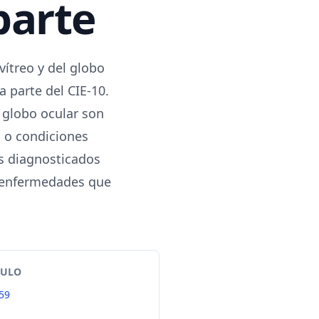
parte
vítreo y del globo
 parte del CIE-10.
l globo ocular son
 o condiciones
es diagnosticados
e enfermedades que
TULO
59