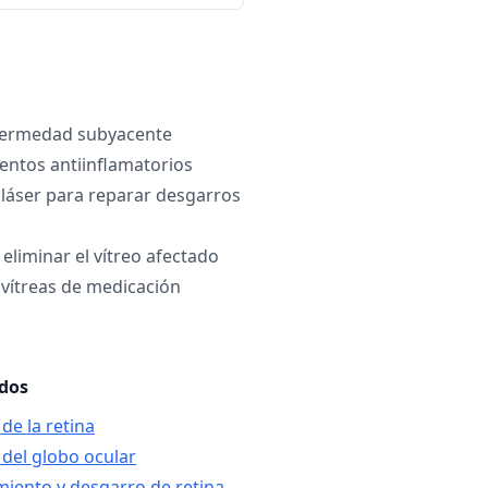
fermedad subyacente
ntos antiinflamatorios
láser para reparar desgarros
eliminar el vítreo afectado
avítreas de medicación
ados
de la retina
 del globo ocular
iento y desgarro de retina