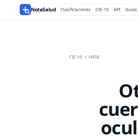
NotaSalud
Clasificaciones
CIE-10
API
Guias
CIE-10
/
H458
Ot
cuer
ocu