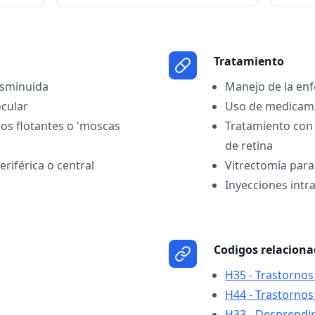
Tratamiento
isminuida
Manejo de la en
ocular
Uso de medicame
os flotantes o 'moscas
Tratamiento con 
de retina
eriférica o central
Vitrectomía para 
Inyecciones intr
Codigos relacion
H35 - Trastornos 
H44 - Trastornos
H33 - Desprendim