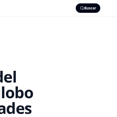
Buscar
del
globo
ades