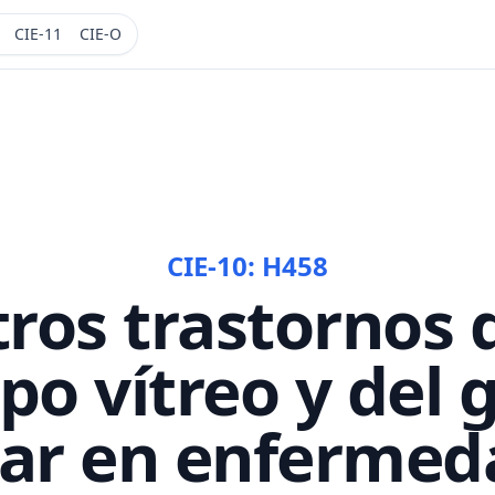
CIE-11
CIE-O
CIE-10:
H458
ros trastornos 
po vítreo y del 
lar en enfermed