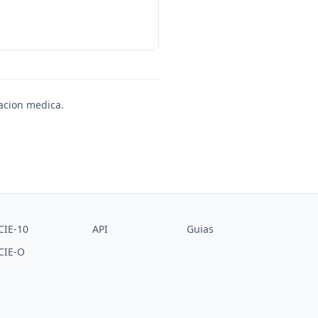
uacion medica.
CIE-10
API
Guias
CIE-O