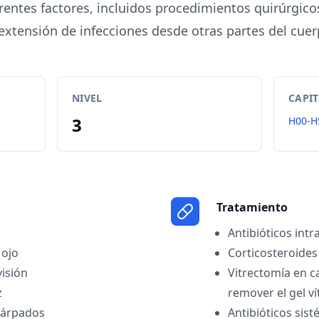
rentes factores, incluidos procedimientos quirúrgic
 extensión de infecciones desde otras partes del cuer
NIVEL
CAPI
3
H00-H
Tratamiento
Antibióticos intr
 ojo
Corticosteroides
visión
Vitrectomía en c
z
remover el gel ví
párpados
Antibióticos sist