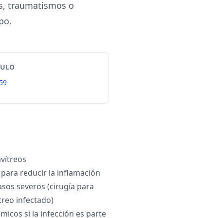
os, traumatismos o
po.
TULO
59
avítreos
 para reducir la inflamación
asos severos (cirugía para
treo infectado)
émicos si la infección es parte