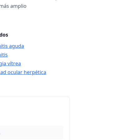
más amplio
ados
itis aguda
itis
ia vítrea
ad ocular herpética
1