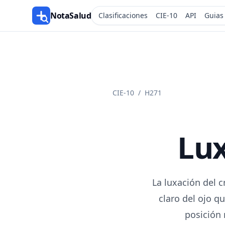
NotaSalud
Clasificaciones
CIE-10
API
Guias
CIE-10
/
H271
Lux
La luxación del c
claro del ojo q
posición 