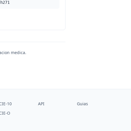
/h271
uacion medica.
CIE-10
API
Guias
CIE-O