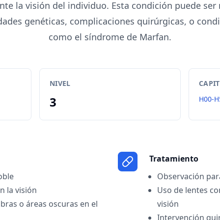
nte la visión del individuo. Esta condición puede ser
ades genéticas, complicaciones quirúrgicas, o condi
como el síndrome de Marfan.
NIVEL
CAPI
3
H00-H
Tratamiento
oble
Observación para
 la visión
Uso de lentes co
ras o áreas oscuras en el
visión
Intervención qui