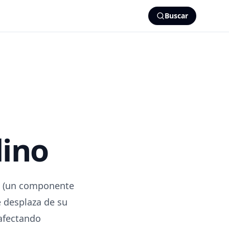
Buscar
lino
ino (un componente
e desplaza de su
 afectando