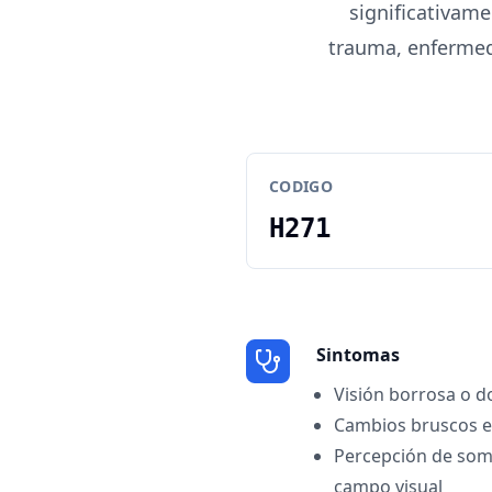
significativame
trauma, enfermed
CODIGO
H271
Sintomas
Visión borrosa o d
Cambios bruscos en
Percepción de somb
campo visual