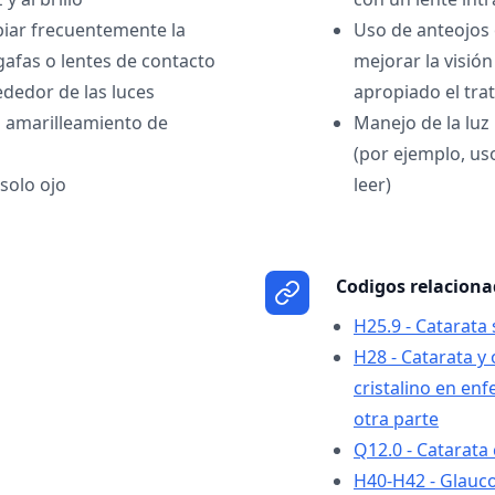
iar frecuentemente la
Uso de anteojos 
gafas o lentes de contacto
mejorar la visió
ededor de las luces
apropiado el tra
 amarilleamiento de
Manejo de la luz 
(por ejemplo, us
solo ojo
leer)
Codigos relacion
H25.9 - Catarata 
H28 - Catarata y
cristalino en en
otra parte
Q12.0 - Catarata
H40-H42 - Glau