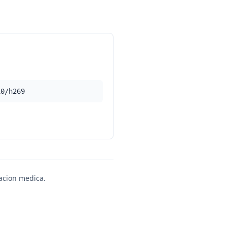
10/h269
uacion medica.