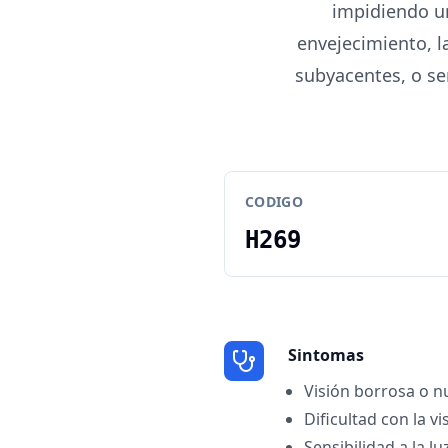
impidiendo u
envejecimiento, 
subyacentes, o ser
CODIGO
H269
Sintomas
Visión borrosa o n
Dificultad con la v
Sensibilidad a la luz