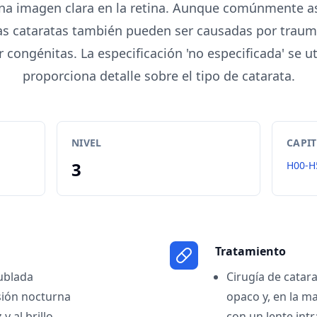
na imagen clara en la retina. Aunque comúnmente as
las cataratas también pueden ser causadas por trau
 congénitas. La especificación 'no especificada' se u
proporciona detalle sobre el tipo de catarata.
NIVEL
CAPI
3
H00-H
Tratamiento
ublada
Cirugía de catara
isión nocturna
opaco y, en la m
 y al brillo
con un lente intra