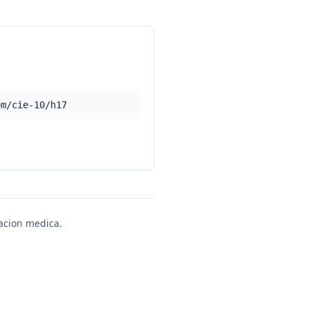
om/cie-10/h17
uacion medica.