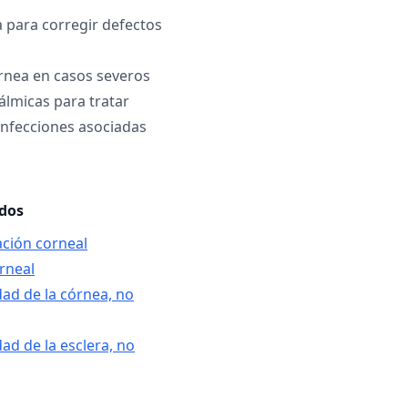
a para corregir defectos
rnea en casos severos
álmicas para tratar
infecciones asociadas
ados
ción corneal
orneal
ad de la córnea, no
ad de la esclera, no