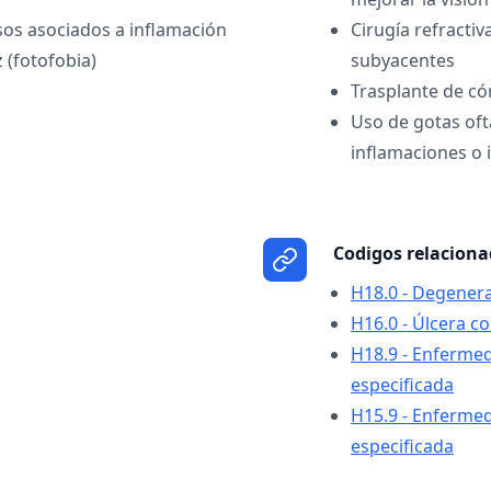
sos asociados a inflamación
Cirugía refractiv
z (fotofobia)
subyacentes
Trasplante de có
Uso de gotas oft
inflamaciones o 
Codigos relacion
H18.0 - Degenera
H16.0 - Úlcera c
H18.9 - Enfermed
especificada
H15.9 - Enfermed
especificada