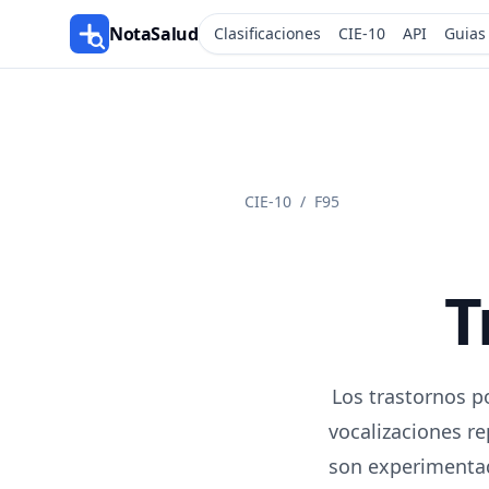
NotaSalud
Clasificaciones
CIE-10
API
Guias
CIE-10
/
F95
T
Los trastornos po
vocalizaciones re
son experimentad