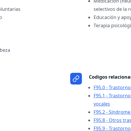
Medicación (neur
oluntarias
selectivos de la 
o
Educación y apo
Terapia psicológ
abeza
Codigos relacion
F95.0 - Trastorno
F95.1 - Trastorn
vocales
F95.2 - Síndrome
F95.8 - Otros tra
F95.9 - Trastorno