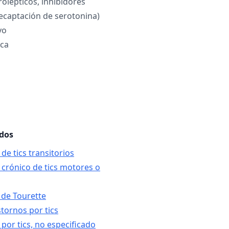
olépticos, inhibidores
recaptación de serotonina)
yo
ica
ados
 de tics transitorios
o crónico de tics motores o
 de Tourette
stornos por tics
 por tics, no especificado