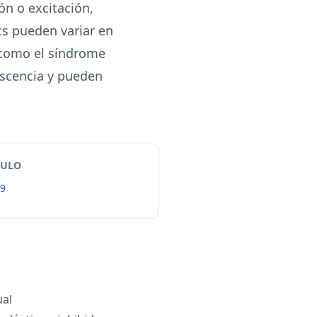
n o excitación,
ics pueden variar en
s como el síndrome
lescencia y pueden
TULO
99
ual