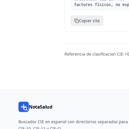
factores físicos, no es
Copiar cita
Referencia de clasificacion CIE-10
NotaSalud
Buscador CIE en espanol con directorios separados para
CIE-10, CIE-11 y CIE-O.