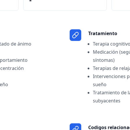
Tratamiento
stado de ánimo
Terapia cognitiv
Medicación (segú
mportamiento
síntomas)
ncentración
Terapias de relaj
Intervenciones p
ueño
sueño
Tratamiento de l
subyacentes
Codigos relacion