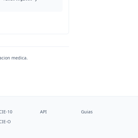
uacion medica.
CIE-10
API
Guias
CIE-O