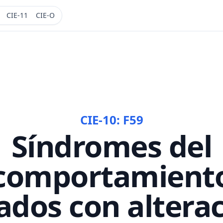
CIE-11
CIE-O
CIE-10:
F59
Síndromes del
comportamient
ados con altera