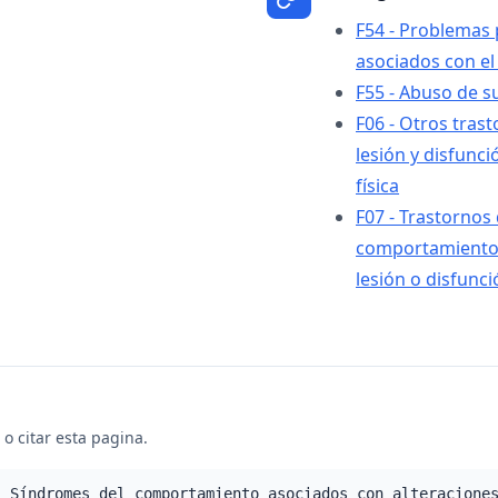
F54 - Problemas 
asociados con el 
F55 - Abuso de s
F06 - Otros tras
lesión y disfunc
física
F07 - Trastornos 
comportamiento
lesión o disfunci
o citar esta pagina.
- Síndromes del comportamiento asociados con alteracione