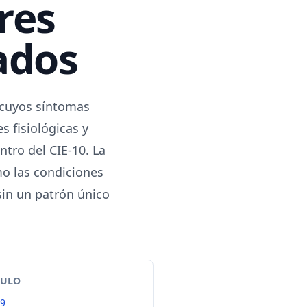
ores
cados
 cuyos síntomas
s fisiológicas y
ntro del CIE-10. La
mo las condiciones
 sin un patrón único
TULO
99