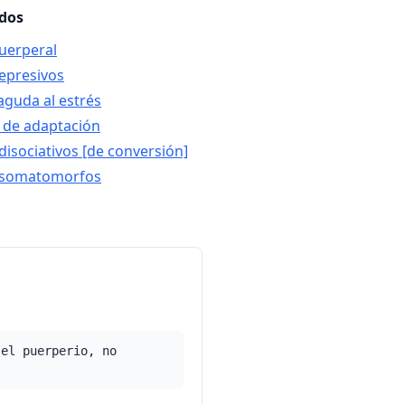
ados
puerperal
depresivos
aguda al estrés
o de adaptación
disociativos [de conversión]
s somatomorfos
 el puerperio, no