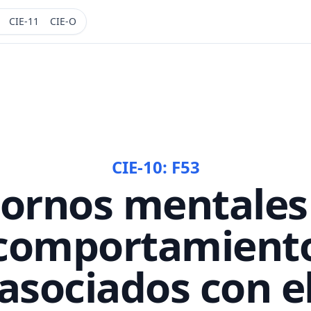
CIE-11
CIE-O
CIE-10:
F53
tornos mentales 
comportamient
asociados con e