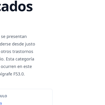
cados
e se presentan
derse desde justo
 otros trastornos
o. Esta categoría
 ocurren en este
ígrafe F53.0.
TULO
99