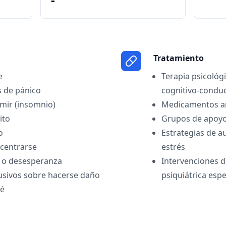
Tratamiento
e
Terapia psicológ
s de pánico
cognitivo-conduc
rmir (insomnio)
Medicamentos an
ito
Grupos de apoyo
o
Estrategias de a
ncentrarse
estrés
o o desesperanza
Intervenciones d
usivos sobre hacerse daño
psiquiátrica esp
bé