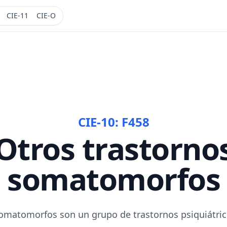
CIE-11
CIE-O
CIE-10:
F458
Otros trastorno
somatomorfos
omatomorfos son un grupo de trastornos psiquiátric