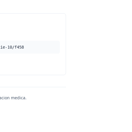
cie-10/f458
uacion medica.