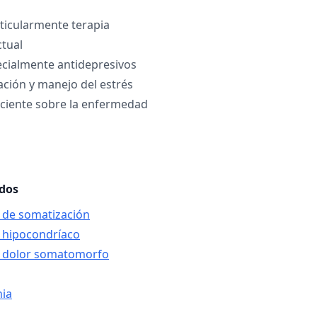
rticularmente terapia
tual
ecialmente antidepresivos
ación y manejo del estrés
aciente sobre la enfermedad
ados
o de somatización
o hipocondríaco
no dolor somatomorfo
nia