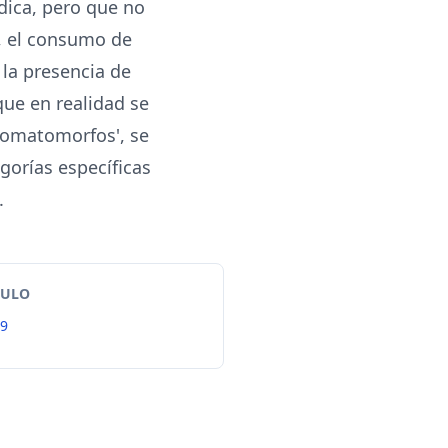
dica, pero que no
, el consumo de
 la presencia de
ue en realidad se
 somatomorfos', se
gorías específicas
.
TULO
99