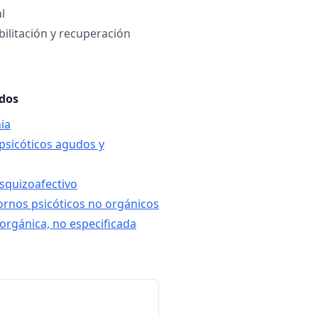
l
bilitación y recuperación
ados
ia
 psicóticos agudos y
esquizoafectivo
tornos psicóticos no orgánicos
 orgánica, no especificada