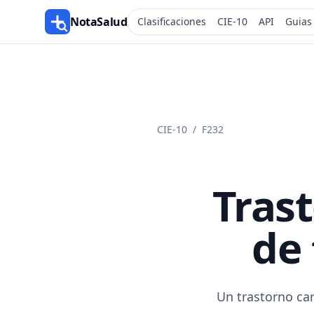
NotaSalud
Clasificaciones
CIE-10
API
Guias
CIE-10
/
F232
Tras
de 
Un trastorno car