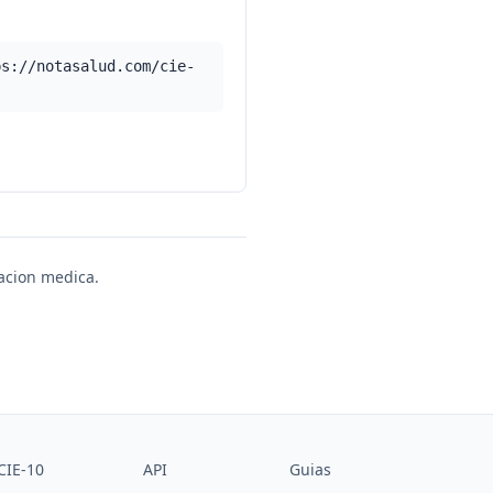
ps://notasalud.com/cie-
uacion medica.
CIE-10
API
Guias