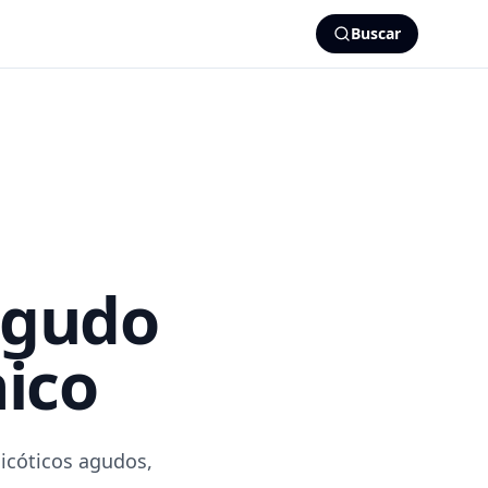
Buscar
agudo
nico
sicóticos agudos,