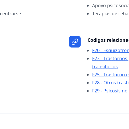
Apoyo psicosocia
ncentrarse
Terapias de reha
Codigos relacion
F20 - Esquizofren
F23 - Trastornos
transitorios
F25 - Trastorno 
F28 - Otros tras
F29 - Psicosis no