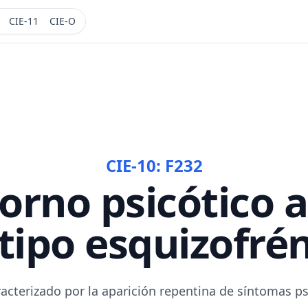
CIE-11
CIE-O
CIE-10:
F232
torno psicótico 
tipo esquizofré
acterizado por la aparición repentina de síntomas p