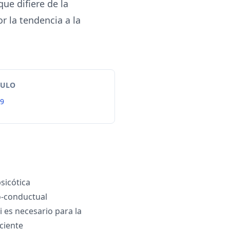
ue difiere de la
r la tendencia a la
TULO
99
sicótica
o-conductual
i es necesario para la
ciente