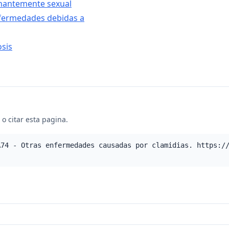
nantemente sexual
nfermedades debidas a
osis
o citar esta pagina.
A74 - Otras enfermedades causadas por clamidias. https:/