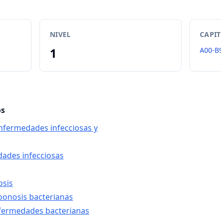
NIVEL
CAPI
1
A00-B
os
enfermedades infecciosas y
dades infecciosas
osis
zoonosis bacterianas
nfermedades bacterianas