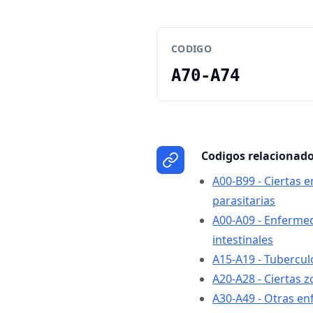
CODIGO
A70-A74
Codigos relacionad
A00-B99 - Ciertas 
parasitarias
A00-A09 - Enferme
intestinales
A15-A19 - Tubercul
A20-A28 - Ciertas 
A30-A49 - Otras e