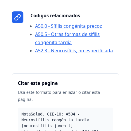
Codigos relacionados
A50.0 - Sífilis congénita precoz
A50.5 - Otras formas de sífilis
congénita tardía
A52.3 - Neurosífilis, no especificada
Citar esta pagina
Usa este formato para enlazar o citar esta
pagina.
NotaSalud. CIE-10: A504 -
Neurosífilis congénita tardía
[neurosífilis juvenil].