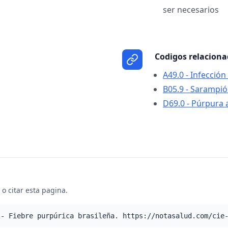
ser necesarios
Codigos relacion
A49.0 - Infección
B05.9 - Sarampió
D69.0 - Púrpura 
o citar esta pagina.
 - Fiebre purpúrica brasileña. https://notasalud.com/cie