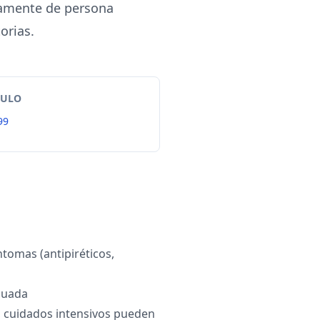
ctamente de persona
orias.
TULO
99
ntomas (antipiréticos,
cuada
s, cuidados intensivos pueden