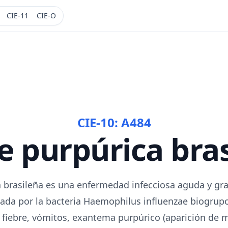
CIE-11
CIE-O
CIE-10:
A484
e purpúrica bra
a brasileña es una enfermedad infecciosa aguda y gr
sada por la bacteria Haemophilus influenzae biogrupo
r fiebre, vómitos, exantema purpúrico (aparición de 