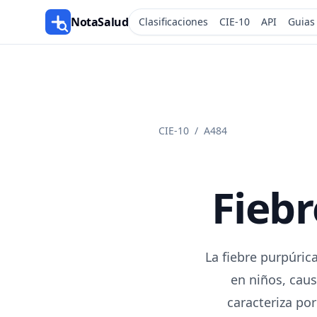
NotaSalud
Clasificaciones
CIE-10
API
Guias
CIE-10
/
A484
Fiebr
La fiebre purpúric
en niños, cau
caracteriza po