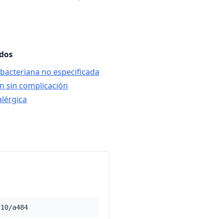
ados
 bacteriana no especificada
n sin complicación
alérgica
-10/a484