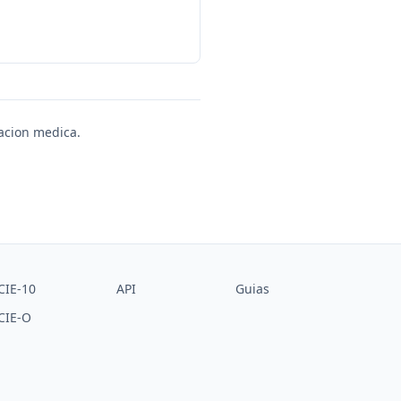
uacion medica.
CIE-10
API
Guias
CIE-O