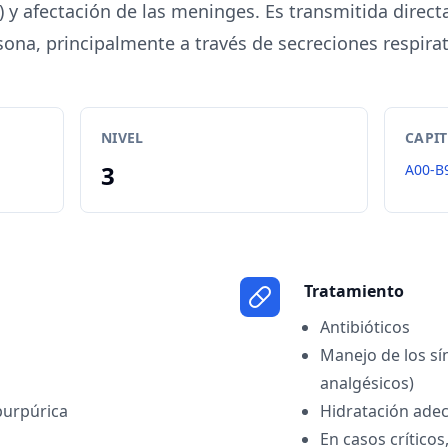
) y afectación de las meninges. Es transmitida dire
sona, principalmente a través de secreciones respirat
NIVEL
CAPI
3
A00-B
Tratamiento
Antibióticos
Manejo de los sí
analgésicos)
purpúrica
Hidratación ade
En casos crítico