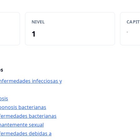
NIVEL
CAPI
1
-
os
enfermedades infecciosas y
osis
zoonosis bacterianas
nfermedades bacterianas
nantemente sexual
nfermedades debidas a