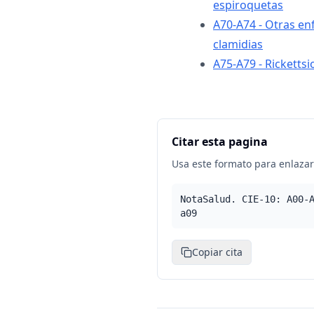
espiroquetas
A70-A74 - Otras e
clamidias
A75-A79 - Rickettsi
Citar esta pagina
Usa este formato para enlazar 
NotaSalud. CIE-10: A00-
a09
Copiar cita