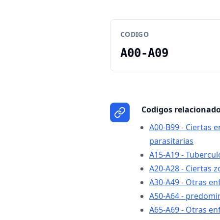
CODIGO
A00-A09
Codigos relacionad
A00-B99 - Ciertas 
parasitarias
A15-A19 - Tubercul
A20-A28 - Ciertas 
A30-A49 - Otras e
A50-A64 - predomi
A65-A69 - Otras e